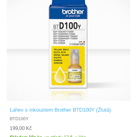
Lahev s inkoustem Brother BTD100Y (Žlutá)
BTD100Y
199,00 Kč
Skladem 10+ ks
,
ve středu 12.8.
u Vás