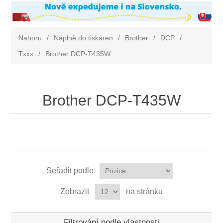
Nahoru
/
Náplně do tiskáren
/
Brother
/
DCP
/
Txxx
/
Brother DCP-T435W
Brother DCP-T435W
Seřadit podle
Zobrazit
na stránku
Filtrování podle vlastnosti