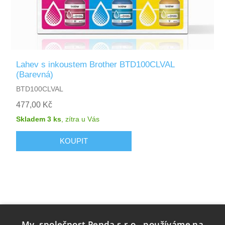
Lahev s inkoustem Brother BTD100CLVAL
(Barevná)
BTD100CLVAL
477,00 Kč
Skladem 3 ks
,
zítra
u Vás
My, společnost Penda s.r.o., používáme na