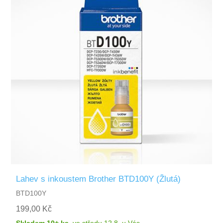
Lahev s inkoustem Brother BTD100Y (Žlutá)
BTD100Y
199,00 Kč
Skladem 10+ ks
,
ve středu 12.8.
u Vás