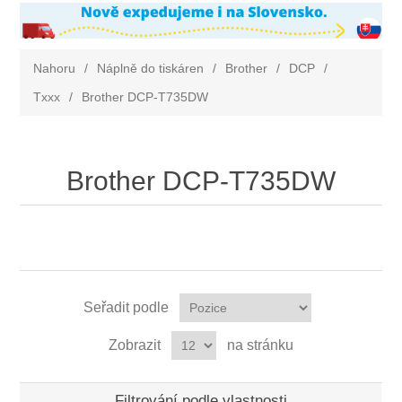
Nahoru
/
Náplně do tiskáren
/
Brother
/
DCP
/
Txxx
/
Brother DCP-T735DW
Brother DCP-T735DW
Seřadit podle
Zobrazit
na stránku
Filtrování podle vlastnosti