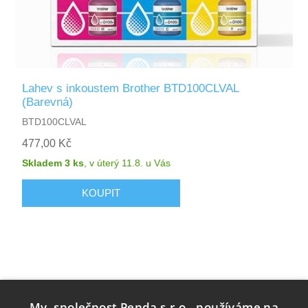
Lahev s inkoustem Brother BTD100CLVAL
(Barevná)
BTD100CLVAL
477,00 Kč
Skladem 3 ks
,
v úterý 11.8.
u Vás
My, společnost Penda s.r.o., používáme na