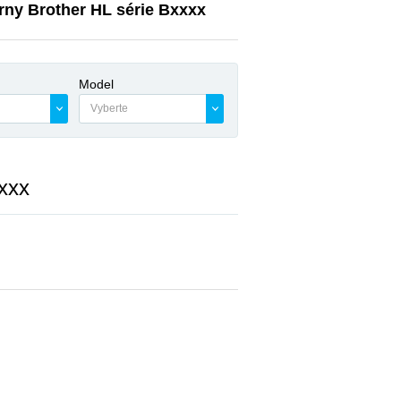
árny Brother HL série Bxxxx
Model
Vyberte
xxx