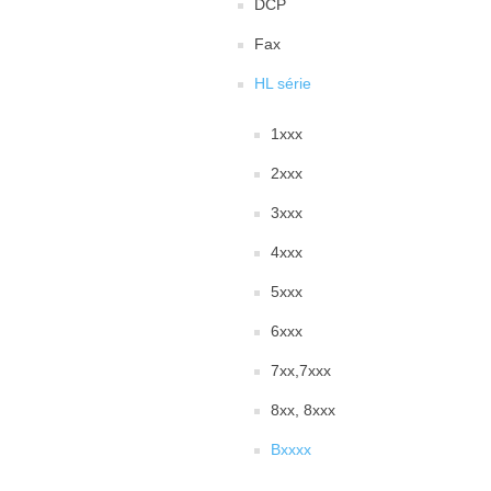
DCP
Fax
HL série
1xxx
2xxx
3xxx
4xxx
5xxx
6xxx
7xx,7xxx
8xx, 8xxx
Bxxxx