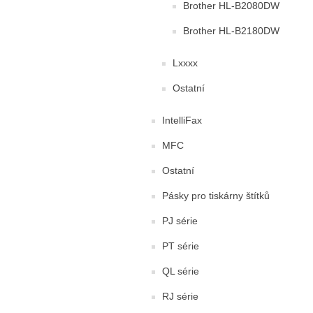
Brother HL-B2080DW
Brother HL-B2180DW
Lxxxx
Ostatní
IntelliFax
MFC
Ostatní
Pásky pro tiskárny štítků
PJ série
PT série
QL série
RJ série