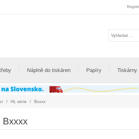
Regist
třeby
Náplně do tiskáren
Papíry
Tiskárny
er
/
HL série
/
Bxxxx
Bxxxx