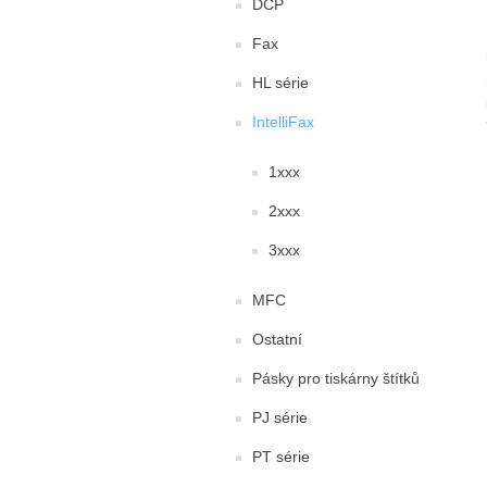
DCP
Fax
HL série
IntelliFax
1xxx
2xxx
3xxx
MFC
Ostatní
Pásky pro tiskárny štítků
PJ série
PT série