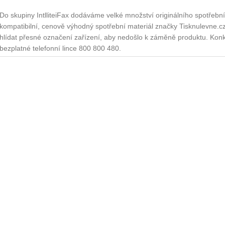
Do skupiny IntlliteiFax dodáváme velké množství originálního spotřebníh
kompatibilní, cenově výhodný spotřební materiál značky Tisknulevne.cz. 
hlídat přesné označení zařízení, aby nedošlo k záměně produktu. Konkr
bezplatné telefonní lince 800 800 480.