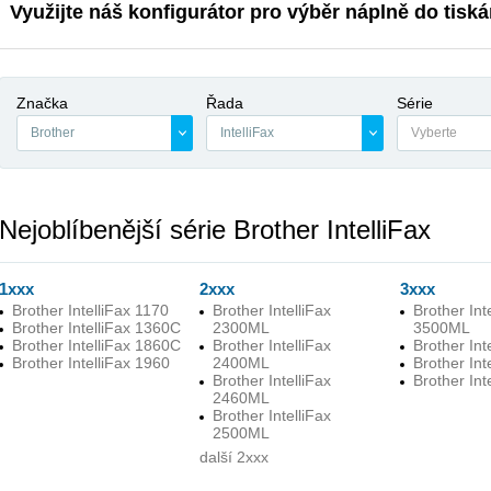
Využijte náš konfigurátor pro výběr náplně do tiská
Značka
Řada
Série
Brother
IntelliFax
Vyberte
Nejoblíbenější série Brother IntelliFax
1xxx
2xxx
3xxx
Brother IntelliFax 1170
Brother IntelliFax
Brother Int
Brother IntelliFax 1360C
2300ML
3500ML
Brother IntelliFax 1860C
Brother IntelliFax
Brother Int
Brother IntelliFax 1960
2400ML
Brother Int
Brother IntelliFax
Brother Int
2460ML
Brother IntelliFax
2500ML
další 2xxx