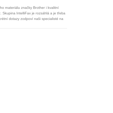
o materiálu značky Brother i kvalitní
Skupina IntelliFax je rozsáhlá a je třeba
étní dotazy zodpoví naši specialisté na