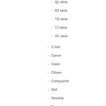
QL série
RJ série
TD série
TJ série
VC série
C.Itoh
Canon
Casio
Citizen
Compuprint
Dell
Develop