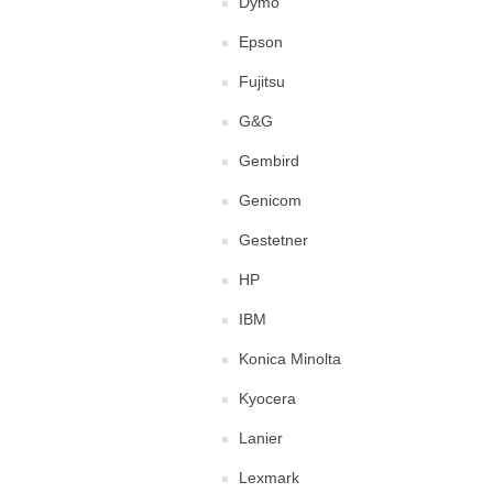
Dymo
Epson
Fujitsu
G&G
Gembird
Genicom
Gestetner
HP
IBM
Konica Minolta
Kyocera
Lanier
Lexmark