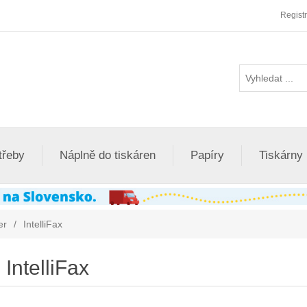
Regist
třeby
Náplně do tiskáren
Papíry
Tiskárny
er
/
IntelliFax
IntelliFax