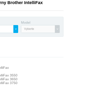
rny Brother IntelliFax
Model
Vyberte
elliFax
elliFax 3550
elliFax 3650
elliFax 3750