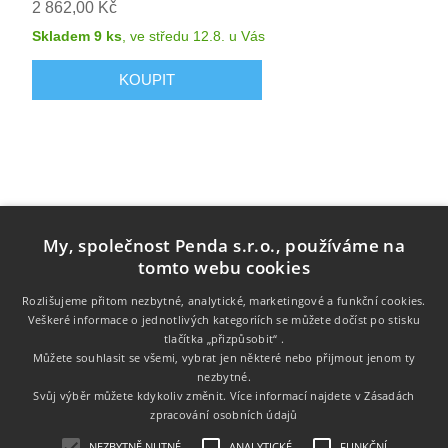
2 862,00 Kč
Skladem 9 ks
,
ve středu 12.8.
u Vás
My, společnost Penda s.r.o., používáme na
tomto webu cookies
Rozlišujeme přitom nezbytné, analytické, marketingové a funkční cookies.
Veškeré informace o jednotlivých kategoriích se můžete dočíst po stisku
Informace
tlačítka „přizpůsobit“ .
Můžete souhlasit se všemi, vybrat jen některé nebo přijmout jenom ty
nezbytné.
Zákaznický servis
Svůj výběr můžete kdykoliv změnit. Více informací najdete v
Zásadách
zpracování osobních údajů
Můj účet
NEZBYTNĚ NUTNÉ
ANALYTICKÉ
FUNKČNÍ