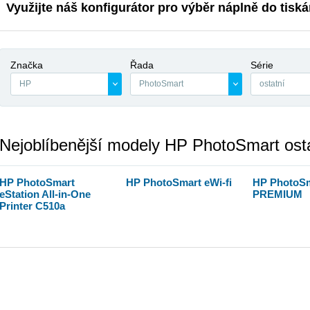
Využijte náš konfigurátor pro výběr náplně do tisk
Značka
Řada
Série
HP
PhotoSmart
ostatní
Nejoblíbenější modely HP PhotoSmart ost
HP PhotoSmart
HP PhotoSmart eWi-fi
HP PhotoS
eStation All-in-One
PREMIUM
Printer C510a