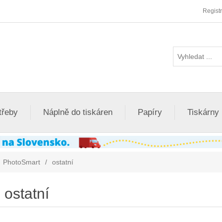
Regist
třeby
Náplně do tiskáren
Papíry
Tiskárny
PhotoSmart
/
ostatní
ostatní