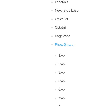
LaserJet
Neverstop Laser
OfficeJet
Ostatní
PageWide
PhotoSmart
1xxx
2xxx
3xxx
5xxx
6xxx
7xxx