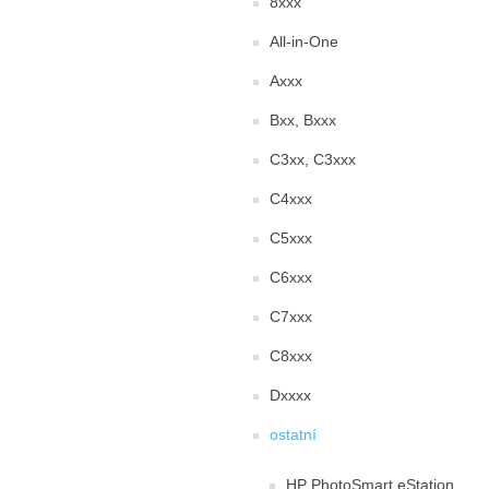
8xxx
All-in-One
Axxx
Bxx, Bxxx
C3xx, C3xxx
C4xxx
C5xxx
C6xxx
C7xxx
C8xxx
Dxxxx
ostatní
HP PhotoSmart eStation