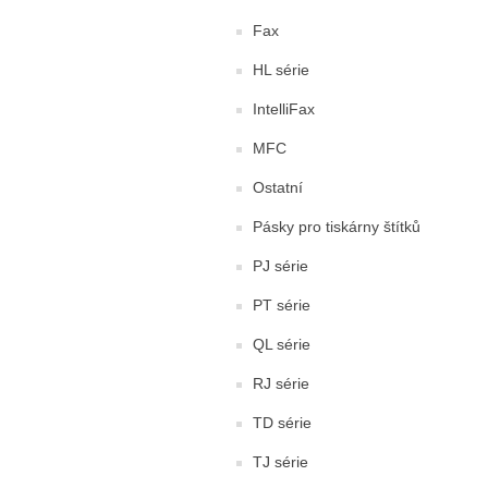
Fax
HL série
IntelliFax
MFC
Ostatní
Pásky pro tiskárny štítků
PJ série
PT série
QL série
RJ série
TD série
TJ série