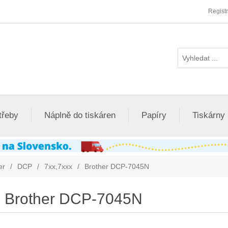
Regist
třeby
Náplně do tiskáren
Papíry
Tiskárny
er
/
DCP
/
7xx,7xxx
/
Brother DCP-7045N
Brother DCP-7045N