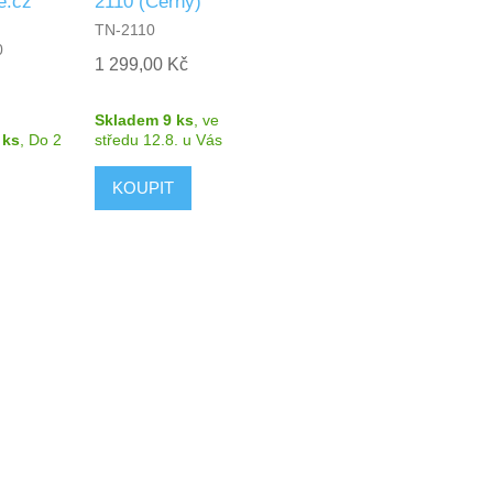
e.cz
2110 (Černý)
TN-2110
0
1 299,00 Kč
Skladem 9 ks
,
ve
 ks
,
Do 2
středu 12.8.
u Vás