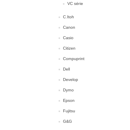
VC série
C.Itoh
Canon
Casio
Citizen
Compuprint
Dell
Develop
Dymo
Epson
Fujitsu
G&G