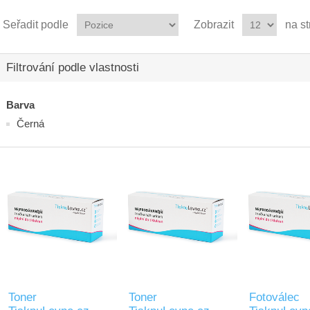
Seřadit podle
Zobrazit
na s
Filtrování podle vlastnosti
Barva
Černá
Toner
Toner
Fotoválec