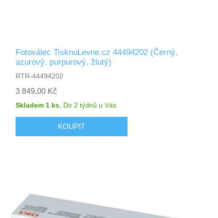
Fotoválec TisknuLevne.cz 44494202 (Černý,
azurový, purpurový, žlutý)
RTR-44494202
3 849,00 Kč
Skladem 1 ks
,
Do 2 týdnů
u Vás