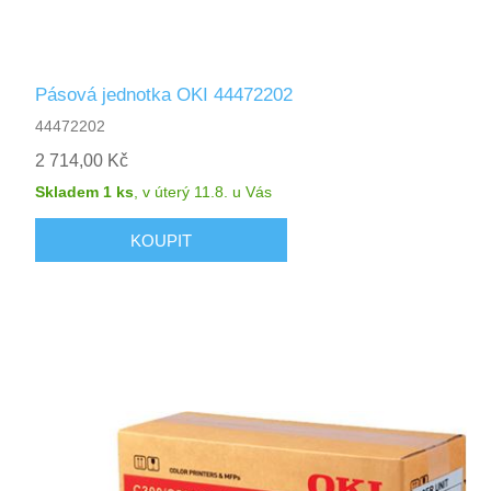
Pásová jednotka OKI 44472202
44472202
2 714,00 Kč
Skladem 1 ks
,
v úterý 11.8.
u Vás