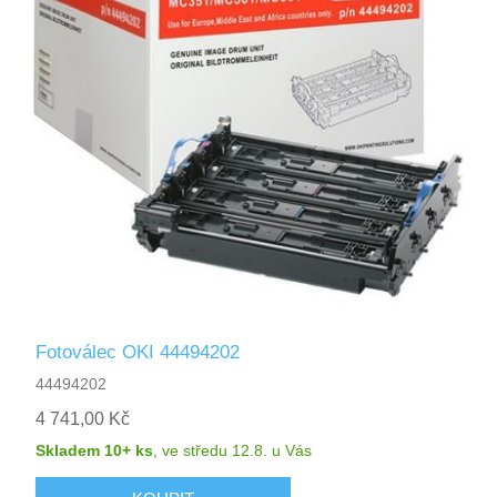
Fotoválec OKI 44494202
44494202
4 741,00 Kč
Skladem 10+ ks
,
ve středu 12.8.
u Vás