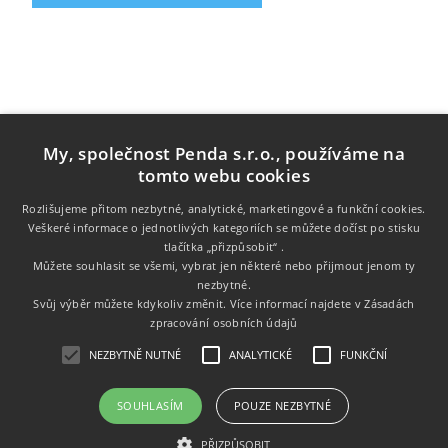
My, společnost Penda s.r.o., používáme na
tomto webu cookies
Rozlišujeme přitom nezbytné, analytické, marketingové a funkční cookies.
Veškeré informace o jednotlivých kategoriích se můžete dočíst po stisku
tlačítka „přizpůsobit“ .
Informace
Můžete souhlasit se všemi, vybrat jen některé nebo přijmout jenom ty
nezbytné.
Zákaznický servis
Svůj výběr můžete kdykoliv změnit. Více informací najdete v
Zásadách
zpracování osobních údajů
Můj účet
NEZBYTNĚ NUTNÉ
ANALYTICKÉ
FUNKČNÍ
SOUHLASÍM
POUZE NEZBYTNÉ
Copyright © 2026 Tonery.cz. Všechna práva vyhrazena.
PŘIZPŮSOBIT