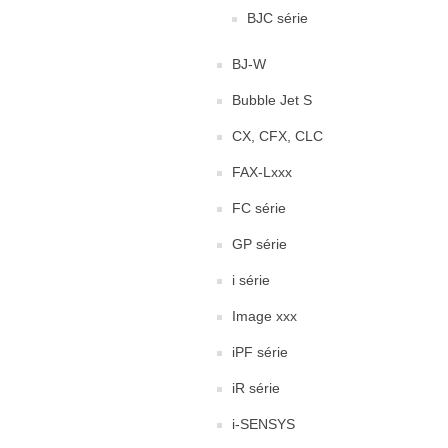
BJC série
BJ-W
Bubble Jet S
CX, CFX, CLC
FAX-Lxxx
FC série
GP série
i série
Image xxx
iPF série
iR série
i-SENSYS