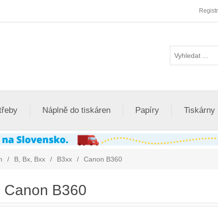
Regist
třeby
Náplně do tiskáren
Papíry
Tiskárny
n
/
B, Bx, Bxx
/
B3xx
/
Canon B360
Canon B360