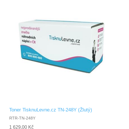
Toner TisknuLevne.cz TN-248Y (Žlutý)
RTR-TN-248Y
1 629,00 Kč