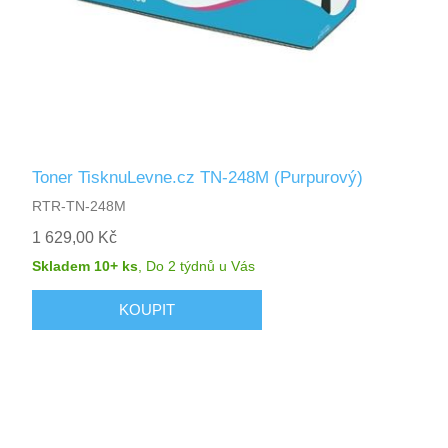
Toner TisknuLevne.cz TN-248M (Purpurový)
RTR-TN-248M
1 629,00 Kč
Skladem 10+ ks
,
Do 2 týdnů
u Vás