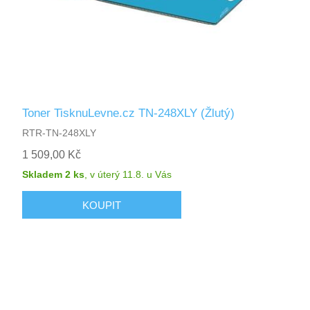
Toner TisknuLevne.cz TN-248XLY (Žlutý)
RTR-TN-248XLY
1 509,00 Kč
Skladem 2 ks
,
v úterý 11.8.
u Vás