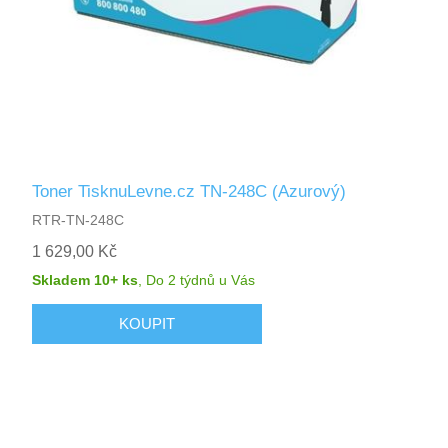
Toner TisknuLevne.cz TN-248C (Azurový)
RTR-TN-248C
1 629,00 Kč
Skladem 10+ ks
,
Do 2 týdnů
u Vás