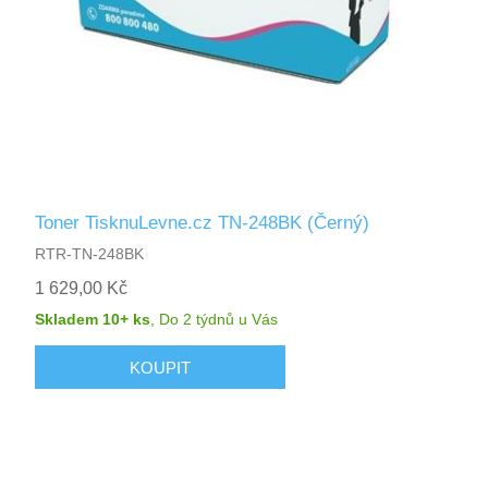
Toner TisknuLevne.cz TN-248BK (Černý)
RTR-TN-248BK
1 629,00 Kč
Skladem 10+ ks
,
Do 2 týdnů
u Vás