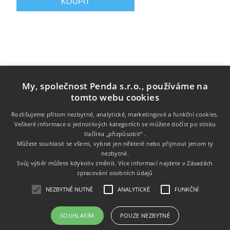
My, společnost Penda s.r.o., používáme na
tomto webu cookies
Rozlišujeme přitom nezbytné, analytické, marketingové a funkční cookies.
Veškeré informace o jednotlivých kategoriích se můžete dočíst po stisku
tlačítka „přizpůsobit“ .
Informace
Můžete souhlasit se všemi, vybrat jen některé nebo přijmout jenom ty
nezbytné.
Zákaznický servis
Svůj výběr můžete kdykoliv změnit. Více informací najdete v
Zásadách
zpracování osobních údajů
Můj účet
NEZBYTNĚ NUTNÉ
ANALYTICKÉ
FUNKČNÍ
SOUHLASÍM
POUZE NEZBYTNÉ