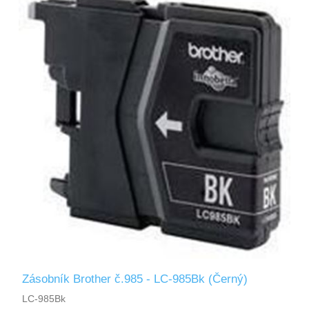
Zásobník Brother č.985 - LC-985Bk (Černý)
LC-985Bk