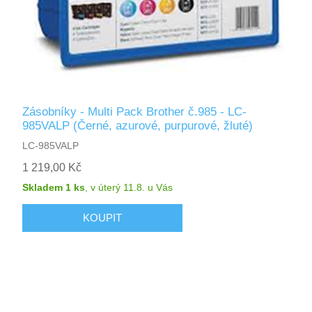
Zásobníky - Multi Pack Brother č.985 - LC-
985VALP (Černé, azurové, purpurové, žluté)
LC-985VALP
1 219,00 Kč
Skladem 1 ks
,
v úterý 11.8.
u Vás