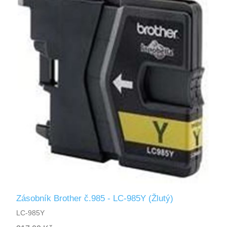
Zásobník Brother č.985 - LC-985Y (Žlutý)
LC-985Y