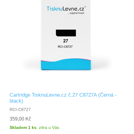
Cartridge TisknuLevne.cz č.27 C8727A (Černá -
black)
RCI-C8727
359,00 Kč
Skladem 1 ks
,
zítra
u Vás