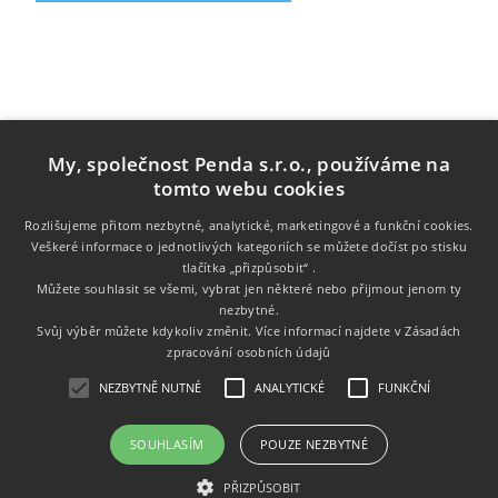
My, společnost Penda s.r.o., používáme na
tomto webu cookies
Rozlišujeme přitom nezbytné, analytické, marketingové a funkční cookies.
Veškeré informace o jednotlivých kategoriích se můžete dočíst po stisku
tlačítka „přizpůsobit“ .
Informace
Můžete souhlasit se všemi, vybrat jen některé nebo přijmout jenom ty
nezbytné.
Zákaznický servis
Svůj výběr můžete kdykoliv změnit. Více informací najdete v
Zásadách
zpracování osobních údajů
Můj účet
NEZBYTNĚ NUTNÉ
ANALYTICKÉ
FUNKČNÍ
SOUHLASÍM
POUZE NEZBYTNÉ
Copyright © 2026 Tonery.cz. Všechna práva vyhrazena.
PŘIZPŮSOBIT