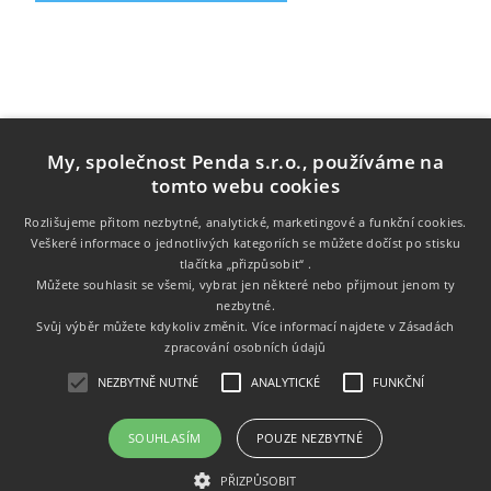
My, společnost Penda s.r.o., používáme na
tomto webu cookies
Rozlišujeme přitom nezbytné, analytické, marketingové a funkční cookies.
Veškeré informace o jednotlivých kategoriích se můžete dočíst po stisku
tlačítka „přizpůsobit“ .
Informace
Můžete souhlasit se všemi, vybrat jen některé nebo přijmout jenom ty
nezbytné.
Zákaznický servis
Svůj výběr můžete kdykoliv změnit. Více informací najdete v
Zásadách
zpracování osobních údajů
Můj účet
NEZBYTNĚ NUTNÉ
ANALYTICKÉ
FUNKČNÍ
SOUHLASÍM
POUZE NEZBYTNÉ
Copyright © 2026 Tonery.cz. Všechna práva vyhrazena.
PŘIZPŮSOBIT