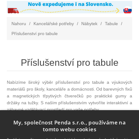
Nahoru
/
Kancelářské potřeby
/
Nábytek
/
Tabule
/
Příslušenství pro tabule
Příslušenství pro tabule
Nabízíme široký výběr příslušenství pro tabule a výukových
materiálů pro školy, kanceláře a domácnosti. Od barevných fixů
a magnetických třpytivých čtverečků po praktické gumy a
držáky na tužky. S naším příslušenstvím vytvoříte interaktivní a
zábavné vzdělávací prostředí pro vaše potřeby.
My, společnost Penda s.r.o., používáme na
tomto webu cookies