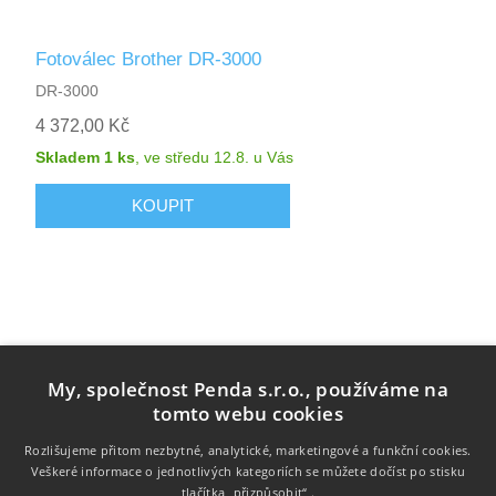
Fotoválec Brother DR-3000
DR-3000
4 372,00 Kč
Skladem 1 ks
,
ve středu 12.8.
u Vás
My, společnost Penda s.r.o., používáme na
tomto webu cookies
Rozlišujeme přitom nezbytné, analytické, marketingové a funkční cookies.
Veškeré informace o jednotlivých kategoriích se můžete dočíst po stisku
Informace
tlačítka „přizpůsobit“ .