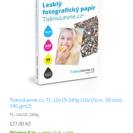
TisknuLevne.cz TL-10x15-240g (10x15cm, 50 listů,
240 g/m2)
TL-10x15-240g
127,00 Kč
Skladem 8 ks
,
v úterý 11.8.
u Vás