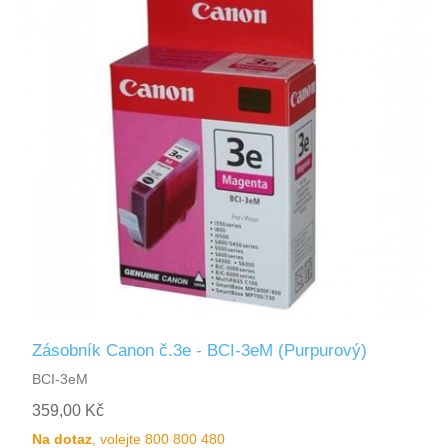
Zásobník Canon č.3e - BCI-3eM (Purpurový)
BCI-3eM
359,00 Kč
Na dotaz
, volejte 800 800 480