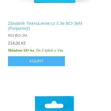
Zásobník TisknuLevne.cz č.3e BCI-3eM
(Purpurový)
RCI-BCI-3M
214,00 Kč
Skladem 10+ ks
,
Do 2 týdnů
u Vás