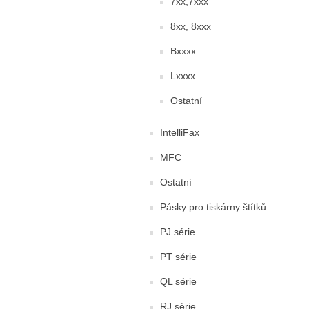
7xx,7xxx
8xx, 8xxx
Bxxxx
Lxxxx
Ostatní
IntelliFax
MFC
Ostatní
Pásky pro tiskárny štítků
PJ série
PT série
QL série
RJ série