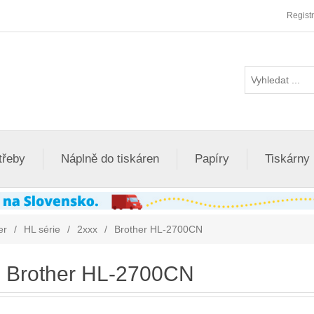
Regist
třeby
Náplně do tiskáren
Papíry
Tiskárny
er
/
HL série
/
2xxx
/
Brother HL-2700CN
Brother HL-2700CN