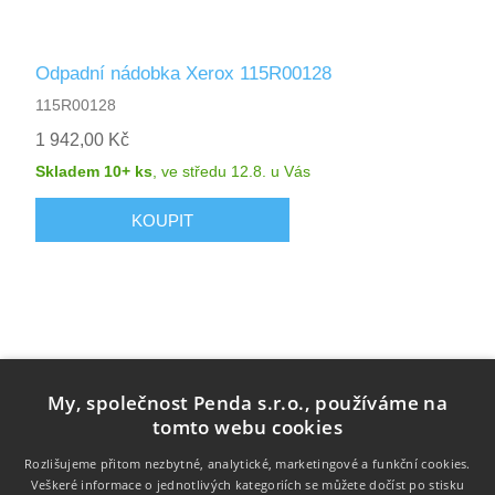
Odpadní nádobka Xerox 115R00128
115R00128
1 942,00 Kč
Skladem 10+ ks
,
ve středu 12.8.
u Vás
My, společnost Penda s.r.o., používáme na
tomto webu cookies
Rozlišujeme přitom nezbytné, analytické, marketingové a funkční cookies.
Veškeré informace o jednotlivých kategoriích se můžete dočíst po stisku