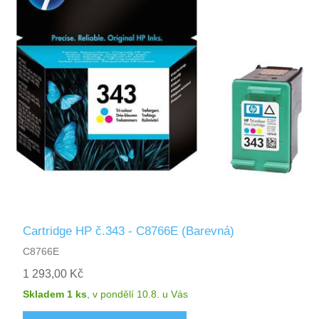
Cartridge HP č.343 - C8766E (Barevná)
C8766E
1 293,00 Kč
Skladem 1 ks
,
v pondělí 10.8.
u Vás