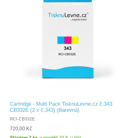
Cartridge - Multi Pack TisknuLevne.cz č.343
CB332E (2 x č.343) (Barevná)
RCI-CB332E
720,00 Kč
Skladem 2 ks
,
v pondělí 10.8.
u Vás