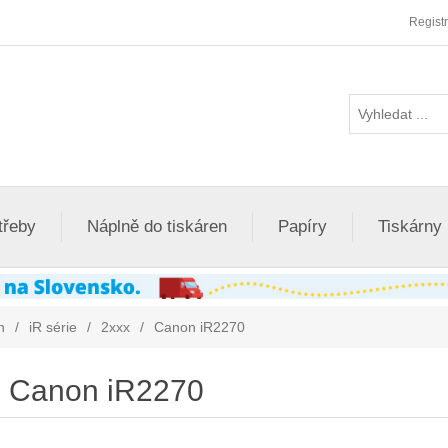
Regist
třeby
Náplně do tiskáren
Papíry
Tiskárny
n
/
iR série
/
2xxx
/
Canon iR2270
Canon iR2270