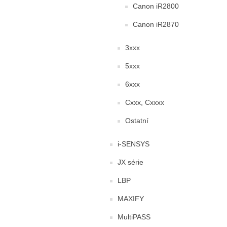
Canon iR2800
Canon iR2870
3xxx
5xxx
6xxx
Cxxx, Cxxxx
Ostatní
i-SENSYS
JX série
LBP
MAXIFY
MultiPASS