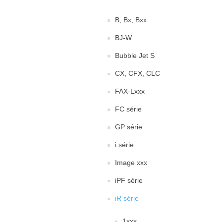
B, Bx, Bxx
BJ-W
Bubble Jet S
CX, CFX, CLC
FAX-Lxxx
FC série
GP série
i série
Image xxx
iPF série
iR série
1xxx