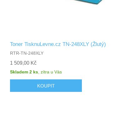
Toner TisknuLevne.cz TN-248XLY (Žlutý)
RTR-TN-248XLY
1 509,00 Kč
Skladem 2 ks
,
zítra
u Vás