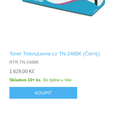
Toner TisknuLevne.cz TN-248BK (Černý)
RTR-TN-248BK
1 629,00 Kč
Skladem 10+ ks
,
Do týdne
u Vás