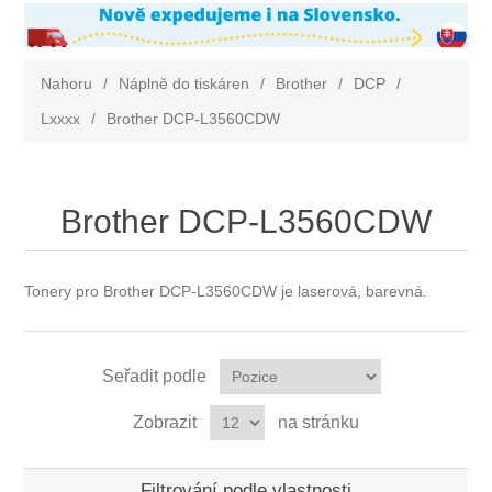
Nahoru
/
Náplně do tiskáren
/
Brother
/
DCP
/
Lxxxx
/
Brother DCP-L3560CDW
Brother DCP-L3560CDW
Tonery pro Brother DCP-L3560CDW je laserová, barevná.
Seřadit podle
Zobrazit
na stránku
Filtrování podle vlastnosti