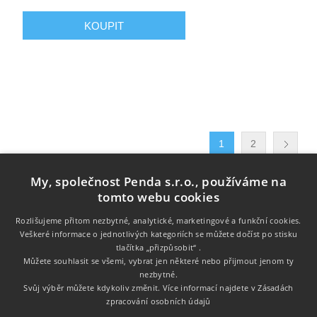
1
2
My, společnost Penda s.r.o., používáme na
tomto webu cookies
Rozlišujeme přitom nezbytné, analytické, marketingové a funkční cookies.
Veškeré informace o jednotlivých kategoriích se můžete dočíst po stisku
tlačítka „přizpůsobit“ .
Informace
Můžete souhlasit se všemi, vybrat jen některé nebo přijmout jenom ty
nezbytné.
Zákaznický servis
Svůj výběr můžete kdykoliv změnit. Více informací najdete v
Zásadách
zpracování osobních údajů
Můj účet