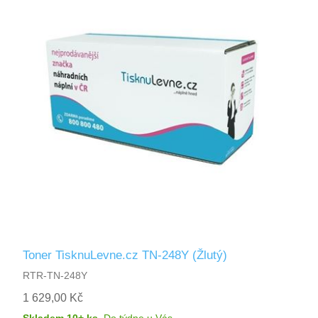
Toner TisknuLevne.cz TN-248Y (Žlutý)
RTR-TN-248Y
1 629,00 Kč
Skladem 10+ ks
,
Do týdne
u Vás