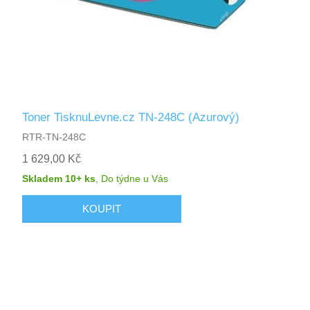
Toner TisknuLevne.cz TN-248C (Azurový)
RTR-TN-248C
1 629,00 Kč
Skladem 10+ ks
,
Do týdne
u Vás