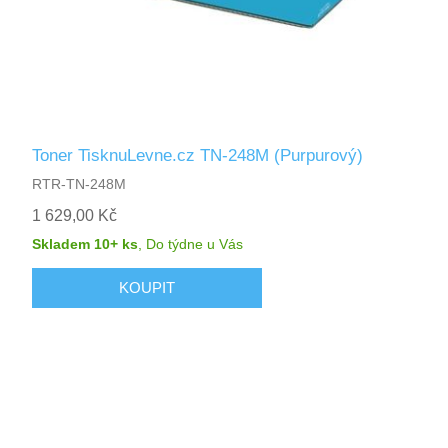
Toner TisknuLevne.cz TN-248M (Purpurový)
RTR-TN-248M
1 629,00 Kč
Skladem 10+ ks
,
Do týdne
u Vás