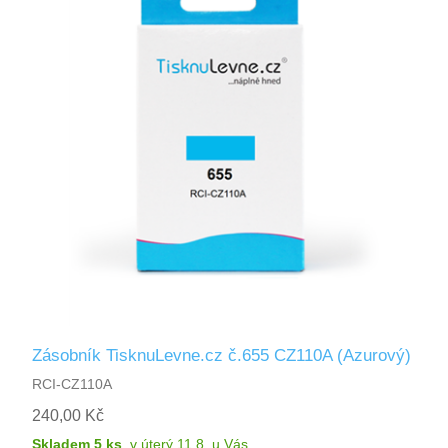
Zásobník TisknuLevne.cz č.655 CZ110A (Azurový)
RCI-CZ110A
240,00 Kč
Skladem 5 ks
,
v úterý 11.8.
u Vás