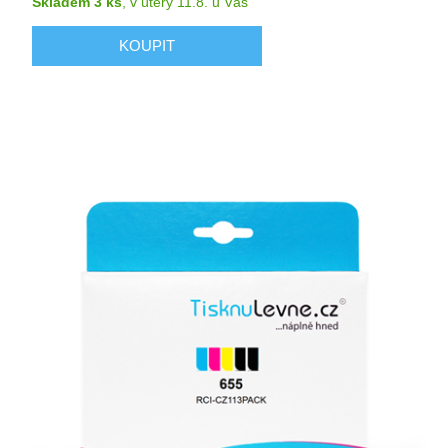
Skladem 3 ks
,
v úterý 11.8.
u Vás