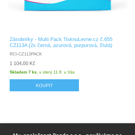
Zásobníky - Multi Pack TisknuLevne.cz č.655
CZ113A (2x černá, azurová, purpurová, žlutá)
RCI-CZ113PACK
1 104,00 Kč
Skladem 7 ks
,
v úterý 11.8.
u Vás