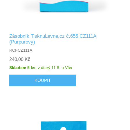
Zásobník TisknuLevne.cz č.655 CZ111A
(Purpurový)
RCI-CZ111A
240,00 Kč
Skladem 5 ks
,
v úterý 11.8.
u Vás