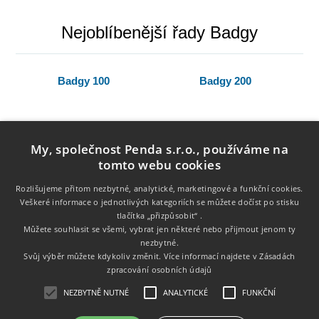
Nejoblíbenější řady Badgy
Badgy 100
Badgy 200
My, společnost Penda s.r.o., používáme na
tomto webu cookies
Rozlišujeme přitom nezbytné, analytické, marketingové a funkční cookies.
Veškeré informace o jednotlivých kategoriích se můžete dočíst po stisku
tlačítka „přizpůsobit“ .
Informace
Můžete souhlasit se všemi, vybrat jen některé nebo přijmout jenom ty
nezbytné.
Zákaznický servis
Svůj výběr můžete kdykoliv změnit. Více informací najdete v
Zásadách
zpracování osobních údajů
Můj účet
NEZBYTNĚ NUTNÉ
ANALYTICKÉ
FUNKČNÍ