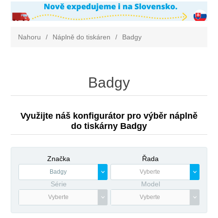
Nahoru
/
Náplně do tiskáren
/
Badgy
Badgy
Využijte náš konfigurátor pro výběr náplně
do tiskárny Badgy
Značka
Řada
Badgy
Vyberte
Série
Model
Vyberte
Vyberte