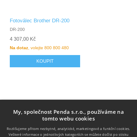
Fotoválec Brother DR-200
DR-200
4 307,00 Kč
Na dotaz
, volejte 800 800 480
My, společnost Penda s.r.o., používáme na
tomto webu cookies
Rozlišujeme přitom nezbytné, analytické, marketingové a funkční cookies.
Veškeré informace o jednotlivých kategoriích se můžete dočíst po stisku