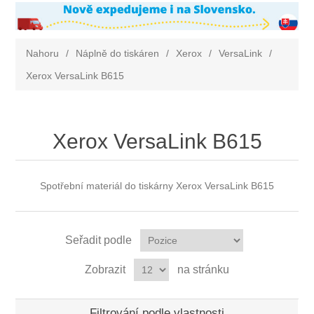
Nahoru
/
Náplně do tiskáren
/
Xerox
/
VersaLink
/
Xerox VersaLink B615
Xerox VersaLink B615
Spotřební materiál do tiskárny Xerox VersaLink B615
Seřadit podle
Zobrazit
na stránku
Filtrování podle vlastnosti