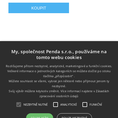
My, společnost Penda s.r.o., používáme na
tomto webu cookies
Rozlišujeme přitom nezbytné, analytické, marketingové a funkční cookies.
Veškeré informace o jednotlivých kategoriích se můžete dočíst po stisku
tlačítka „přizpůsobit“ .
Informace
Můžete souhlasit se všemi, vybrat jen některé nebo přijmout jenom ty
nezbytné.
Zákaznický servis
Svůj výběr můžete kdykoliv změnit. Více informací najdete v
Zásadách
zpracování osobních údajů
Můj účet
NEZBYTNĚ NUTNÉ
ANALYTICKÉ
FUNKČNÍ
SOUHLASÍM
POUZE NEZBYTNÉ