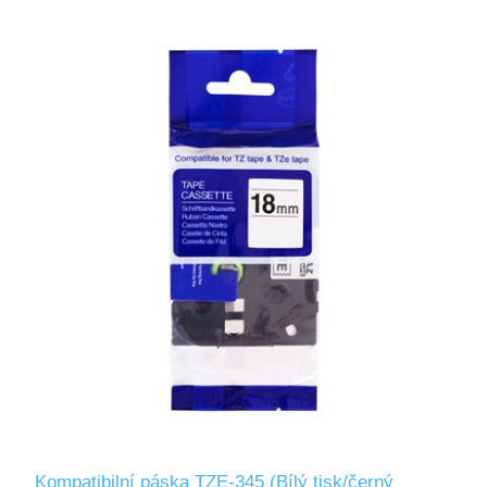
Kompatibilní páska TZE-345 (Bílý tisk/černý