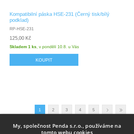
Kompatibilní páska HSE-231 (Černý tisk/bílý
podklad)
RP-HSE-231
125,00 Kč
Skladem 1 ks
,
v pondělí 10.8.
u Vás
1
2
3
4
5
My, společnost Penda s.r.o., používáme na
tomto webu cookies