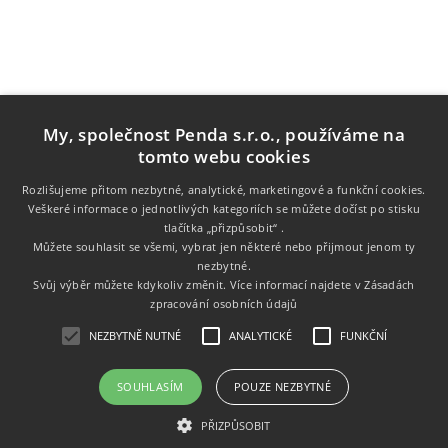
My, společnost Penda s.r.o., používáme na
tomto webu cookies
Rozlišujeme přitom nezbytné, analytické, marketingové a funkční cookies.
Veškeré informace o jednotlivých kategoriích se můžete dočíst po stisku
Informace
tlačítka „přizpůsobit“ .
Můžete souhlasit se všemi, vybrat jen některé nebo přijmout jenom ty
nezbytné.
Zákaznický servis
Svůj výběr můžete kdykoliv změnit. Více informací najdete v
Zásadách
zpracování osobních údajů
Můj účet
NEZBYTNĚ NUTNÉ
ANALYTICKÉ
FUNKČNÍ
SOUHLASÍM
POUZE NEZBYTNÉ
Copyright © 2026 Tonery.cz. Všechna práva vyhrazena.
PŘIZPŮSOBIT
Powered by
nopCommerce