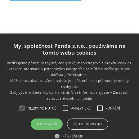
My, společnost Penda s.r.o., používáme na
tomto webu cookies
Rozlišujeme přitom nezbytné, analytické, marketingové a funkční cookies.
Veškeré informace o jednotlivých kategoriích se můžete dočíst po stisku
tlačítka „přizpůsobit“ .
Informace
Můžete souhlasit se všemi, vybrat jen některé nebo přijmout jenom ty
nezbytné.
Zákaznický servis
Svůj výběr můžete kdykoliv změnit. Více informací najdete v
Zásadách
zpracování osobních údajů
Můj účet
NEZBYTNĚ NUTNÉ
ANALYTICKÉ
FUNKČNÍ
SOUHLASÍM
POUZE NEZBYTNÉ
Copyright © 2026 Tonery.cz. Všechna práva vyhrazena.
PŘIZPŮSOBIT