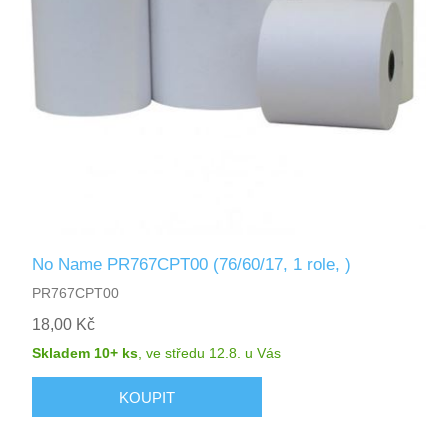
No Name PR767CPT00 (76/60/17, 1 role, )
PR767CPT00
18,00 Kč
Skladem 10+ ks
,
ve středu 12.8.
u Vás