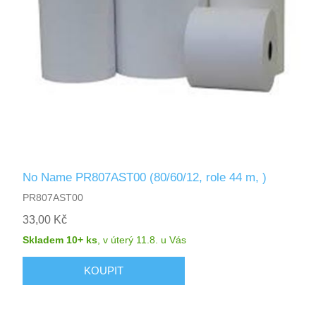
No Name PR807AST00 (80/60/12, role 44 m, )
PR807AST00
33,00 Kč
Skladem 10+ ks
,
v úterý 11.8.
u Vás