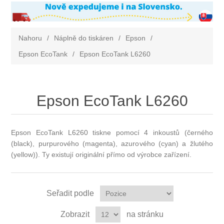
Nahoru
/
Náplně do tiskáren
/
Epson
/
Epson EcoTank
/
Epson EcoTank L6260
Epson EcoTank L6260
Epson EcoTank L6260 tiskne pomocí 4 inkoustů (černého
(black), purpurového (magenta), azurového (cyan) a žlutého
(yellow)). Ty existují originální přímo od výrobce zařízení.
Seřadit podle
Zobrazit
na stránku