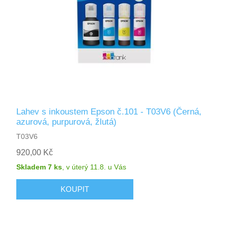
Lahev s inkoustem Epson č.101 - T03V6 (Černá,
azurová, purpurová, žlutá)
T03V6
920,00 Kč
Skladem 7 ks
,
v úterý 11.8.
u Vás