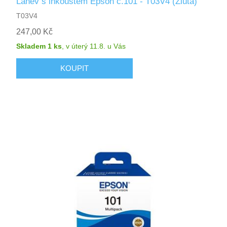
Lahev s inkoustem Epson č.101 - T03V4 (Žlutá)
T03V4
247,00 Kč
Skladem 1 ks
,
v úterý 11.8.
u Vás