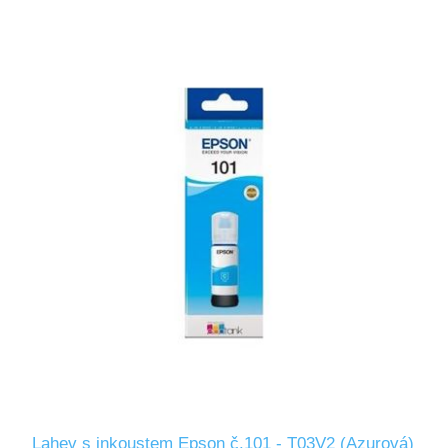
Lahev s inkoustem Epson č.101 - T03V2 (Azurová)