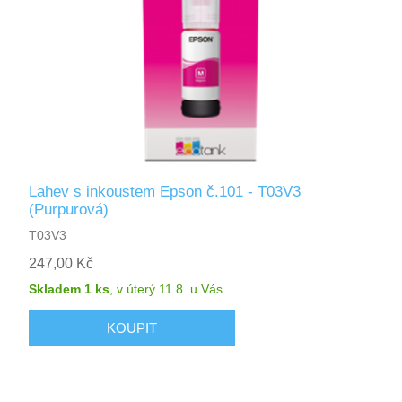
Lahev s inkoustem Epson č.101 - T03V3
(Purpurová)
T03V3
247,00 Kč
Skladem 1 ks
,
v úterý 11.8.
u Vás