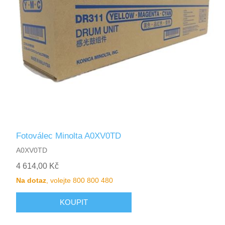
Fotoválec Minolta A0XV0TD
A0XV0TD
4 614,00 Kč
Na dotaz
, volejte 800 800 480