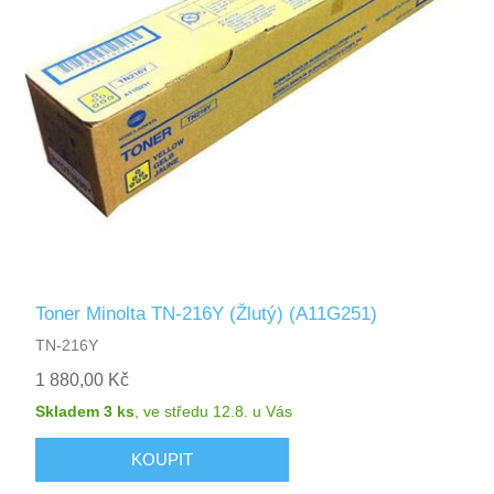
Toner Minolta TN-216Y (Žlutý) (A11G251)
TN-216Y
1 880,00 Kč
Skladem 3 ks
,
ve středu 12.8.
u Vás