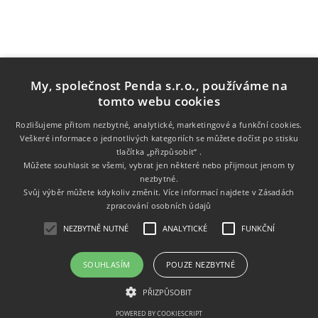
My, společnost Penda s.r.o., používáme na
tomto webu cookies
Rozlišujeme přitom nezbytné, analytické, marketingové a funkční cookies.
Veškeré informace o jednotlivých kategoriích se můžete dočíst po stisku
Informace
tlačítka „přizpůsobit“ .
Můžete souhlasit se všemi, vybrat jen některé nebo přijmout jenom ty
nezbytné.
Zákaznický servis
Svůj výběr můžete kdykoliv změnit. Více informací najdete v
Zásadách
zpracování osobních údajů
Můj účet
NEZBYTNĚ NUTNÉ
ANALYTICKÉ
FUNKČNÍ
SOUHLASÍM
POUZE NEZBYTNÉ
Copyright © 2026 Tonery.cz. Všechna práva vyhrazena.
PŘIZPŮSOBIT
Powered by
nopCommerce
POWERED BY COOKIESCRIPT