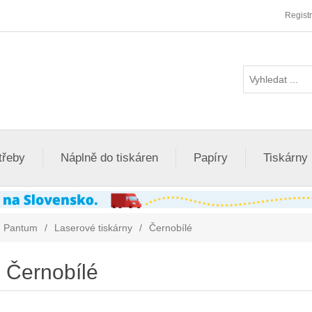
Regist
třeby
Náplně do tiskáren
Papíry
Tiskárny
Pantum
/
Laserové tiskárny
/
Černobílé
Černobílé