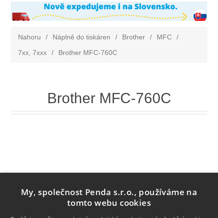
Nahoru
/
Náplně do tiskáren
/
Brother
/
MFC
/
7xx, 7xxx
/
Brother MFC-760C
Brother MFC-760C
My, společnost Penda s.r.o., používáme na
tomto webu cookies