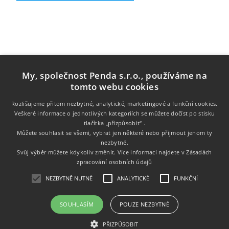
My, společnost Penda s.r.o., používáme na
tomto webu cookies
Rozlišujeme přitom nezbytné, analytické, marketingové a funkční cookies.
Veškeré informace o jednotlivých kategoriích se můžete dočíst po stisku
tlačítka „přizpůsobit“ .
Informace
Můžete souhlasit se všemi, vybrat jen některé nebo přijmout jenom ty
nezbytné.
Zákaznický servis
Svůj výběr můžete kdykoliv změnit. Více informací najdete v
Zásadách
zpracování osobních údajů
Můj účet
NEZBYTNĚ NUTNÉ
ANALYTICKÉ
FUNKČNÍ
SOUHLASÍM
POUZE NEZBYTNÉ
Copyright © 2026 Tonery.cz. Všechna práva vyhrazena.
PŘIZPŮSOBIT