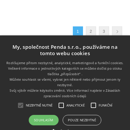
1
2
3
My, společnost Penda s.r.o., používáme na
tomto webu cookies
Rozlišujeme přitom nezbytné, analytické, marketingové a funkční cookies.
Veškeré informace o jednotlivých kategoriích se můžete dočíst po stisku
tlačítka „přizpůsobit“ .
Informace
Můžete souhlasit se všemi, vybrat jen některé nebo přijmout jenom ty
nezbytné.
Zákaznický servis
Svůj výběr můžete kdykoliv změnit. Více informací najdete v
Zásadách
zpracování osobních údajů
Můj účet
NEZBYTNĚ NUTNÉ
ANALYTICKÉ
FUNKČNÍ
SOUHLASÍM
POUZE NEZBYTNÉ
Copyright © 2026 Tonery.cz. Všechna práva vyhrazena.