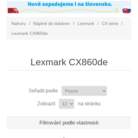
Nahoru
/
Náplně do tiskáren
/
Lexmark
/
CX série
/
Lexmark CX860de
Lexmark CX860de
Seřadit podle
Zobrazit
na stránku
Filtrování podle vlastnosti