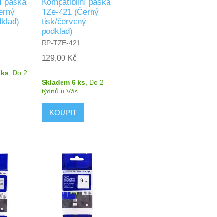
í páska
Kompatibilní páska
erný
TZe-421 (Černý
dklad)
tisk/červený
podklad)
RP-TZE-421
129,00 Kč
 ks
,
Do 2
Skladem 6 ks
,
Do 2
týdnů
u Vás