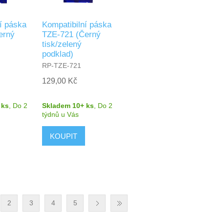
í páska
Kompatibilní páska
erný
TZE-721 (Černý
tisk/zelený
podklad)
RP-TZE-721
129,00 Kč
 ks
,
Do 2
Skladem 10+ ks
,
Do 2
týdnů
u Vás
2
3
4
5