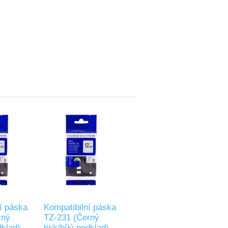
í páska
Kompatibilní páska
rný
TZ-231 (Černý
dklad)
tisk/bílý podklad)