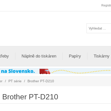
Regist
třeby
Náplně do tiskáren
Papíry
Tiskárny
er
/
PT série
/
Brother PT-D210
Brother PT-D210