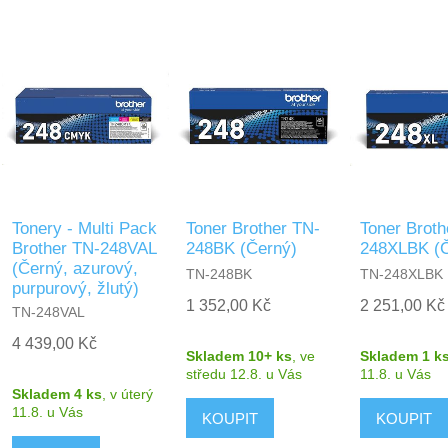
Tonery - Multi Pack
Toner Brother TN-
Toner Broth
Brother TN-248VAL
248BK (Černý)
248XLBK (Č
(Černý, azurový,
TN-248BK
TN-248XLBK
purpurový, žlutý)
1 352,00 Kč
2 251,00 Kč
TN-248VAL
4 439,00 Kč
Skladem 10+ ks
,
ve
Skladem 1 k
středu 12.8.
u Vás
11.8.
u Vás
Skladem 4 ks
,
v úterý
11.8.
u Vás