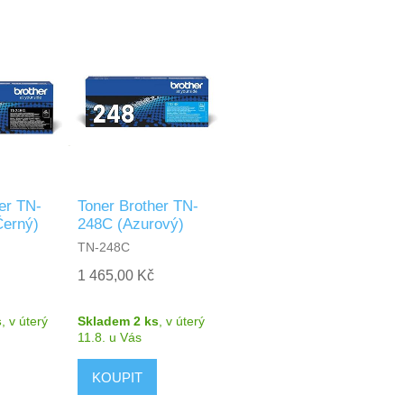
er TN-
Toner Brother TN-
erný)
248C (Azurový)
TN-248C
1 465,00 Kč
s
,
v úterý
Skladem 2 ks
,
v úterý
11.8.
u Vás