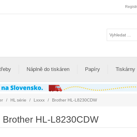
Regist
třeby
Náplně do tiskáren
Papíry
Tiskárny
er
/
HL série
/
Lxxxx
/
Brother HL-L8230CDW
Brother HL-L8230CDW