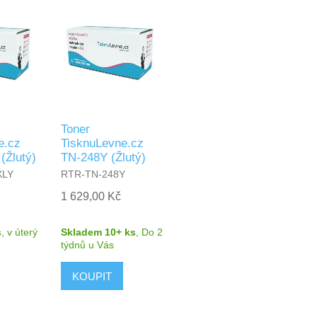
Toner
e.cz
TisknuLevne.cz
(Žlutý)
TN-248Y (Žlutý)
XLY
RTR-TN-248Y
1 629,00 Kč
s
,
v úterý
Skladem 10+ ks
,
Do 2
týdnů
u Vás