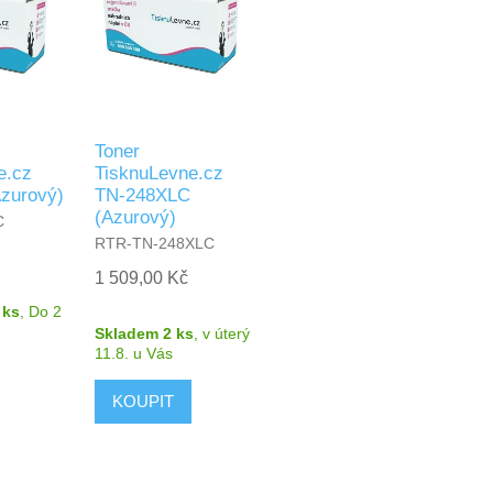
Toner
e.cz
TisknuLevne.cz
zurový)
TN-248XLC
(Azurový)
C
RTR-TN-248XLC
1 509,00 Kč
 ks
,
Do 2
Skladem 2 ks
,
v úterý
11.8.
u Vás