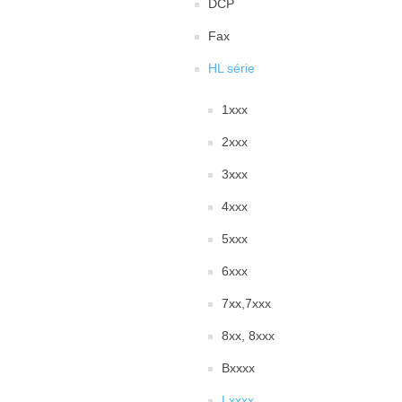
DCP
Fax
HL série
1xxx
2xxx
3xxx
4xxx
5xxx
6xxx
7xx,7xxx
8xx, 8xxx
Bxxxx
Lxxxx