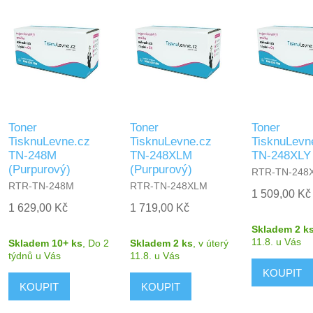
Toner
Toner
Toner
TisknuLevne.cz
TisknuLevne.cz
TisknuLevn
TN-248M
TN-248XLM
TN-248XLY 
(Purpurový)
(Purpurový)
RTR-TN-248
RTR-TN-248M
RTR-TN-248XLM
1 509,00 Kč
1 629,00 Kč
1 719,00 Kč
Skladem 2 k
11.8.
u Vás
Skladem 10+ ks
,
Do 2
Skladem 2 ks
,
v úterý
týdnů
u Vás
11.8.
u Vás