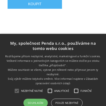
My, společnost Penda s.r.o., používáme na
tomto webu cookies
Rozlišujeme přitom nezbytné, analytické, marketingové a funkční cookies.
Veškeré informace o jednotlivých kategoriích se můžete dočíst po stisku
Informace
tlačítka „přizpůsobit“ .
Můžete souhlasit se všemi, vybrat jen některé nebo přijmout jenom ty
nezbytné.
Zákaznický servis
Svůj výběr můžete kdykoliv změnit. Více informací najdete v
Zásadách
zpracování osobních údajů
Můj účet
NEZBYTNĚ NUTNÉ
ANALYTICKÉ
FUNKČNÍ
SOUHLASÍM
POUZE NEZBYTNÉ