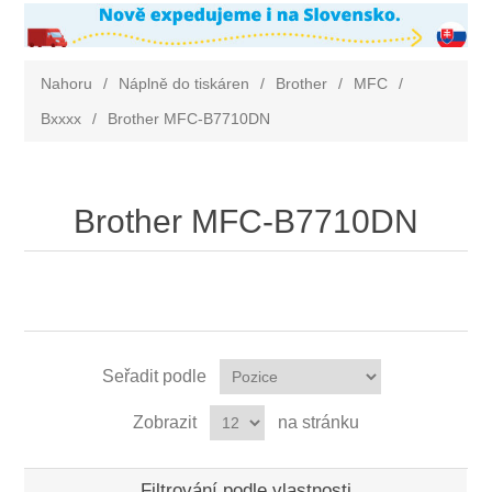
Nahoru
/
Náplně do tiskáren
/
Brother
/
MFC
/
Bxxxx
/
Brother MFC-B7710DN
Brother MFC-B7710DN
Seřadit podle
Zobrazit
na stránku
Filtrování podle vlastnosti