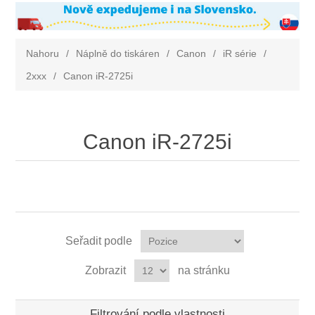
Nahoru
/
Náplně do tiskáren
/
Canon
/
iR série
/
2xxx
/
Canon iR-2725i
Canon iR-2725i
Seřadit podle
Zobrazit
na stránku
Filtrování podle vlastnosti