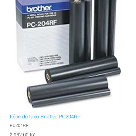
Fólie do faxu Brother PC204RF
PC204RF
2 962,00 Kč