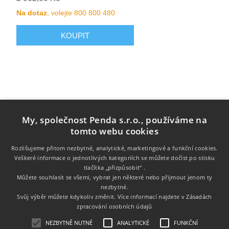
Na dotaz
, volejte 800 800 480
My, společnost Penda s.r.o., používáme na
tomto webu cookies
Rozlišujeme přitom nezbytné, analytické, marketingové a funkční cookies.
Veškeré informace o jednotlivých kategoriích se můžete dočíst po stisku
tlačítka „přizpůsobit“ .
Informace
Můžete souhlasit se všemi, vybrat jen některé nebo přijmout jenom ty
nezbytné.
Zákaznický servis
Svůj výběr můžete kdykoliv změnit. Více informací najdete v
Zásadách
zpracování osobních údajů
Můj účet
NEZBYTNĚ NUTNÉ
ANALYTICKÉ
FUNKČNÍ