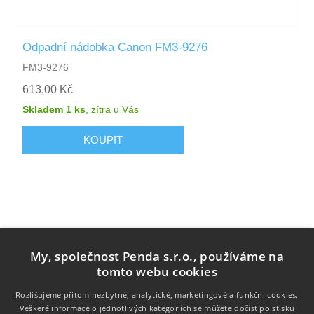
Odpadní nádobka Canon FM3-9276
FM3-9276
613,00 Kč
Skladem 1 ks
,
zítra
u Vás
My, společnost Penda s.r.o., používáme na
tomto webu cookies
Rozlišujeme přitom nezbytné, analytické, marketingové a funkční cookies.
Veškeré informace o jednotlivých kategoriích se můžete dočíst po stisku