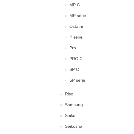
MP C
MP série
Ostatní
P série
Pro
PRO C
SP C
SP série
Riso
Samsung
Seiko
Seikosha