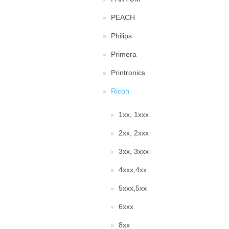
PEACH
Philips
Primera
Printronics
Ricoh
1xx, 1xxx
2xx, 2xxx
3xx, 3xxx
4xxx,4xx
5xxx,5xx
6xxx
8xx